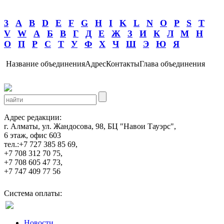
3
A
B
D
E
F
G
H
I
K
L
N
O
P
S
T
V
W
А
Б
В
Г
Д
Е
Ж
З
И
К
Л
М
Н
О
П
Р
С
Т
У
Ф
Х
Ч
Ш
Э
Ю
Я
Название объединения
Адрес
Контакты
Глава объединения
Адрес редакции:
г. Алматы, ул. Жандосова, 98, БЦ "Навои Тауэрс",
6 этаж, офис 603
тел.:+7 727 385 85 69,
+7 708 312 70 75,
+7 708 605 47 73,
+7 747 409 77 56
Система оплаты:
Новости