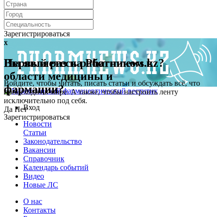
Зарегистрироваться
x
x
Первый раз на Pharmnews.kz?
Вы являетесь работником в
области медицины и
Войдите, чтобы читать, писать статьи и обсуждать всё, что
фармации?
происходит в мире. А также, чтобы настроить ленту
исключительно под себя.
Вход
Да
Нет
Зарегистрироваться
Новости
Статьи
Законодательство
Вакансии
Справочник
Календарь событий
Видео
Новые ЛС
О нас
Контакты