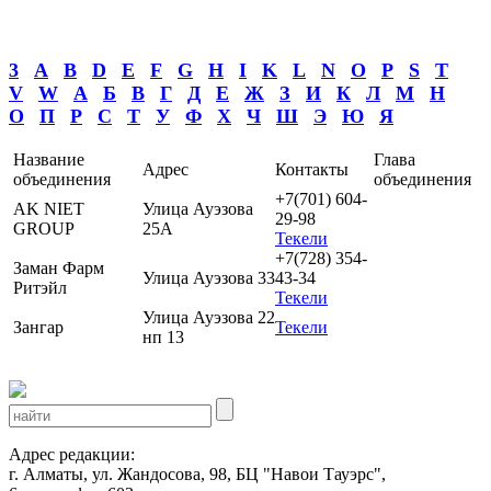
3
A
B
D
E
F
G
H
I
K
L
N
O
P
S
T
V
W
А
Б
В
Г
Д
Е
Ж
З
И
К
Л
М
Н
О
П
Р
С
Т
У
Ф
Х
Ч
Ш
Э
Ю
Я
Название
Глава
Адрес
Контакты
объединения
объединения
+7(701) 604-
AK NIET
Улица Ауэзова
29-98
GROUP
25А
Текели
+7(728) 354-
Заман Фарм
Улица Ауэзова 33
43-34
Ритэйл
Текели
Улица Ауэзова 22
Зангар
Текели
нп 13
Адрес редакции:
г. Алматы, ул. Жандосова, 98, БЦ "Навои Тауэрс",