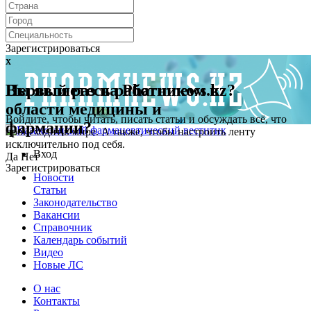
Зарегистрироваться
x
x
Первый раз на Pharmnews.kz?
Вы являетесь работником в
области медицины и
Войдите, чтобы читать, писать статьи и обсуждать всё, что
фармации?
происходит в мире. А также, чтобы настроить ленту
исключительно под себя.
Вход
Да
Нет
Зарегистрироваться
Новости
Статьи
Законодательство
Вакансии
Справочник
Календарь событий
Видео
Новые ЛС
О нас
Контакты