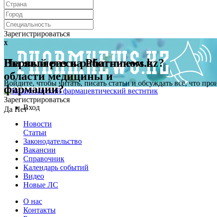
Зарегистрироваться
x
x
Первый раз на Pharmnews.kz?
Вы являетесь работником в
области медицины и
Войдите, чтобы читать, писать статьи и обсуждать всё, что пр
фармации?
Зарегистрироваться
Вход
Да
Нет
Новости
Статьи
Законодательство
Вакансии
Справочник
Календарь событий
Видео
Новые ЛС
О нас
Контакты