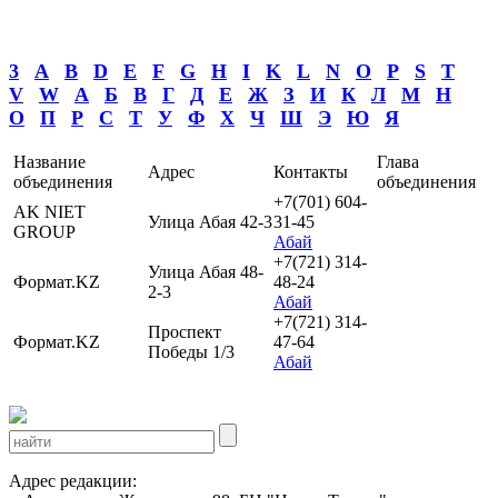
3
A
B
D
E
F
G
H
I
K
L
N
O
P
S
T
V
W
А
Б
В
Г
Д
Е
Ж
З
И
К
Л
М
Н
О
П
Р
С
Т
У
Ф
Х
Ч
Ш
Э
Ю
Я
Название
Глава
Адрес
Контакты
объединения
объединения
+7(701) 604-
AK NIET
Улица Абая 42-3
31-45
GROUP
Абай
+7(721) 314-
Улица Абая 48-
Формат.KZ
48-24
2-3
Абай
+7(721) 314-
Проспект
Формат.KZ
47-64
Победы 1/3
Абай
Адрес редакции: