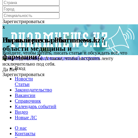
Зарегистрироваться
x
x
Первый раз на Pharmnews.kz?
Вы являетесь работником в
области медицины и
Войдите, чтобы читать, писать статьи и обсуждать всё, что
фармации?
происходит в мире. А также, чтобы настроить ленту
исключительно под себя.
Вход
Да
Нет
Зарегистрироваться
Новости
Статьи
Законодательство
Вакансии
Справочник
Календарь событий
Видео
Новые ЛС
О нас
Контакты