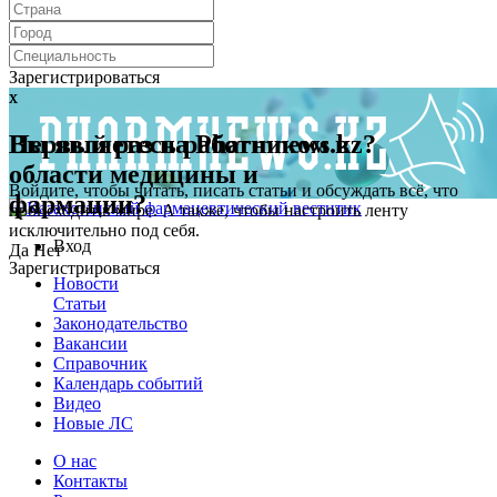
Зарегистрироваться
x
x
Первый раз на Pharmnews.kz?
Вы являетесь работником в
области медицины и
Войдите, чтобы читать, писать статьи и обсуждать всё, что
фармации?
происходит в мире. А также, чтобы настроить ленту
исключительно под себя.
Вход
Да
Нет
Зарегистрироваться
Новости
Статьи
Законодательство
Вакансии
Справочник
Календарь событий
Видео
Новые ЛС
О нас
Контакты