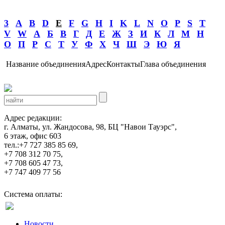
3
A
B
D
E
F
G
H
I
K
L
N
O
P
S
T
V
W
А
Б
В
Г
Д
Е
Ж
З
И
К
Л
М
Н
О
П
Р
С
Т
У
Ф
Х
Ч
Ш
Э
Ю
Я
Название объединения
Адрес
Контакты
Глава объединения
Адрес редакции:
г. Алматы, ул. Жандосова, 98, БЦ "Навои Тауэрс",
6 этаж, офис 603
тел.:+7 727 385 85 69,
+7 708 312 70 75,
+7 708 605 47 73,
+7 747 409 77 56
Система оплаты:
Новости