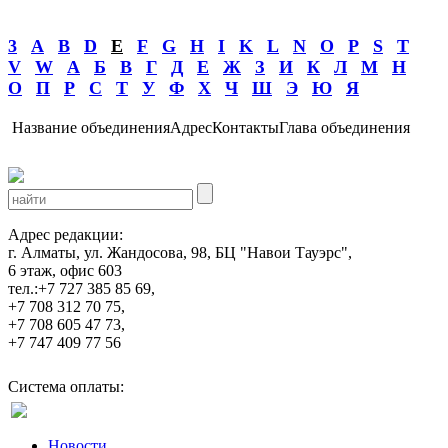
3
A
B
D
E
F
G
H
I
K
L
N
O
P
S
T
V
W
А
Б
В
Г
Д
Е
Ж
З
И
К
Л
М
Н
О
П
Р
С
Т
У
Ф
Х
Ч
Ш
Э
Ю
Я
Название объединения
Адрес
Контакты
Глава объединения
Адрес редакции:
г. Алматы, ул. Жандосова, 98, БЦ "Навои Тауэрс",
6 этаж, офис 603
тел.:+7 727 385 85 69,
+7 708 312 70 75,
+7 708 605 47 73,
+7 747 409 77 56
Система оплаты:
Новости