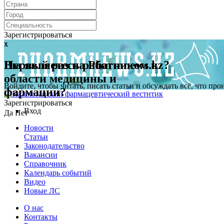
Зарегистрироваться
x
x
Первый раз на Pharmnews.kz?
Вы являетесь работником в
области медицины и
Войдите, чтобы читать, писать статьи и обсуждать всё, что пр
фармации?
Зарегистрироваться
Вход
Да
Нет
Новости
Статьи
Законодательство
Вакансии
Справочник
Календарь событий
Видео
Новые ЛС
О нас
Контакты