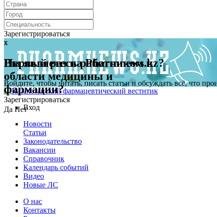
Зарегистрироваться
x
x
Первый раз на Pharmnews.kz?
Вы являетесь работником в
области медицины и
Войдите, чтобы читать, писать статьи и обсуждать всё, что пр
фармации?
Зарегистрироваться
Вход
Да
Нет
Новости
Статьи
Законодательство
Вакансии
Справочник
Календарь событий
Видео
Новые ЛС
О нас
Контакты