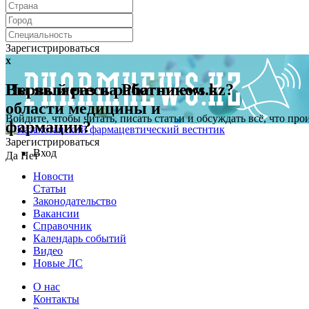
Зарегистрироваться
x
x
Первый раз на Pharmnews.kz?
Вы являетесь работником в
области медицины и
Войдите, чтобы читать, писать статьи и обсуждать всё, что пр
фармации?
Зарегистрироваться
Вход
Да
Нет
Новости
Статьи
Законодательство
Вакансии
Справочник
Календарь событий
Видео
Новые ЛС
О нас
Контакты