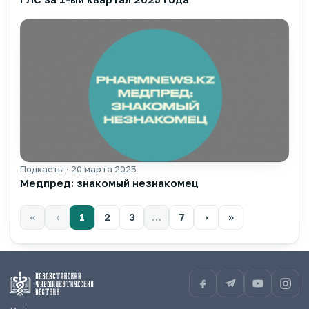
Подкасты · 20 марта 2025
▶
Медпред: знакомый незнакомец
«
‹
1
2
3
…
7
›
»