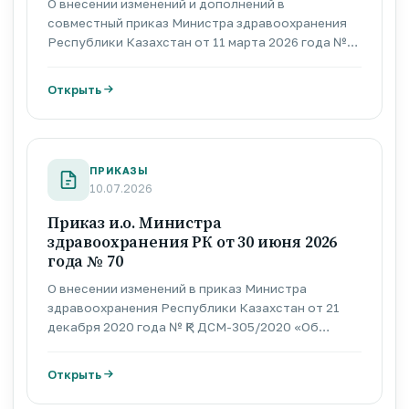
О внесении изменений и дополнений в
совместный приказ Министра здравоохранения
Республики Казахстан от 11 марта 2026 года №
30 и Министра искусственного интеллекта и
цифрового развития Республики Казахстан от 12
Открыть
марта 2026 года № 140/НҚ «О проведении
пилотного проекта по государственной
регистрации лекарственных средств и
медицинских изделий по принципу «единого
ПРИКАЗЫ
окна»
10.07.2026
Приказ и.о. Министра
здравоохранения РК от 30 июня 2026
года № 70
О внесении изменений в приказ Министра
здравоохранения Республики Казахстан от 21
декабря 2020 года № ҚР ДСМ-305/2020 «Об
утверждении номенклатуры специальностей и
специализаций в области здравоохранения,
Открыть
номенклатуры и квалификационных
характеристик должностей работников системы