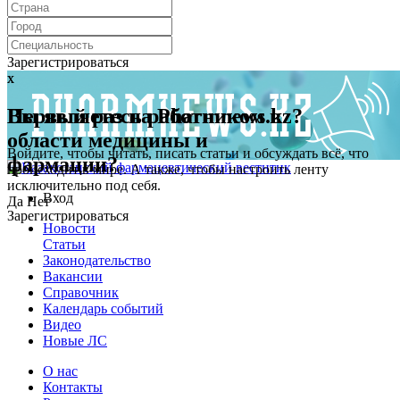
Зарегистрироваться
x
x
Первый раз на Pharmnews.kz?
Вы являетесь работником в
области медицины и
Войдите, чтобы читать, писать статьи и обсуждать всё, что
фармации?
происходит в мире. А также, чтобы настроить ленту
исключительно под себя.
Вход
Да
Нет
Зарегистрироваться
Новости
Статьи
Законодательство
Вакансии
Справочник
Календарь событий
Видео
Новые ЛС
О нас
Контакты