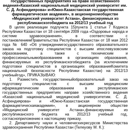
государственных предприятиях на праве хозяйственного
ведения«Казахский национальный медицинский университет им.
С. Д. Асфендиярова» и«Южно-Казахстанская государственная
фармацевтическая академия», в акционерномобществе
«Медицинский университет Астана», финансируемых из
республиканскогобюджета на 2012/13 учебный год
В целях реализации подпункта 15)пункта 1 статьи 7 Кодекса
Республики Казахстан от 18 сентября 2009 года «Оздоровье народа и
системе здравоохранения», в соответствии с
постановлениемПравительства Республики Казахстан от 18 мая 2012
года № 640 «Об утверждениигосударственного образовательного
заказа на подготовку специалистов с высшим ипослевузовским
образованием, а также с техническим и
профессиональнымобразованием в организациях образования,
финансируемых из республиканскогобюджета (за исключением
подготовки специалистов в организациях образованияКомитета
национальной безопасности Республики Казахстан) на 2012/13
учебныйгод», ПРИКАЗЫВАЮ:
1. Разместить государственныйобразовательный заказ на
подготовку специалистов с высшим медицинским
ифармацевтическим образованием в республиканских
государственных предприятиях направе хозяйственного ведения
«Казахский национальный медицинский университетим. С. Д.
Асфендиярова» и «Южно-Казахстанская государственная
фармацевтическаяакадемия», в акционерном обществе
«Медицинский университет Астана»,финансируемых из
республиканского бюджета на 2012/13 учебный год,
согласноприложению к настоящему приказу.
2. Департаменту науки и человеческихресурсов Министерства
здравоохранения Республики Казахстан (Телеуову М. К.):