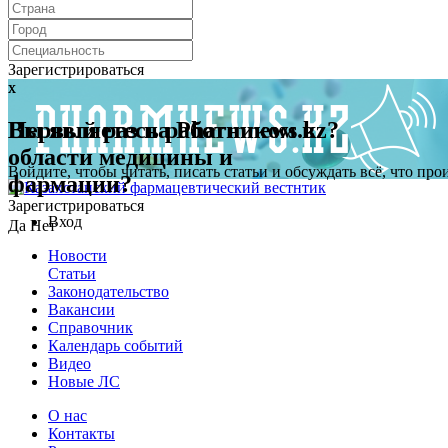
Зарегистрироваться
x
x
Первый раз на Pharmnews.kz?
Вы являетесь работником в
области медицины и
Войдите, чтобы читать, писать статьи и обсуждать всё, что пр
фармации?
Зарегистрироваться
Вход
Да
Нет
Новости
Статьи
Законодательство
Вакансии
Справочник
Календарь событий
Видео
Новые ЛС
О нас
Контакты