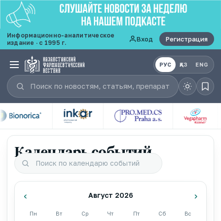
Информационно-аналитическое
Вход
Регистрация
издание · с 1995 г.
РУС
ҚАЗ
ENG
Календарь событий
‹
›
Август 2026
Пн
Вт
Ср
Чт
Пт
Сб
Вс