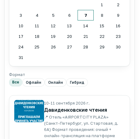
1
2
3
4
5
6
7
8
9
10
11
12
13
14
15
16
17
18
19
20
21
22
23
24
25
26
27
28
29
30
31
Формат
Все
Офлайн
Онлайн
Гибрид
10-11 сентября 2026 г.
Давиденковские чтения
📍 Отель «AIRPORTCITY PLAZA»
(Санкт-Петербург, ул. Стартовая, д.
6А) Формат проведения: очный +
онлайн-трансляция на платформе