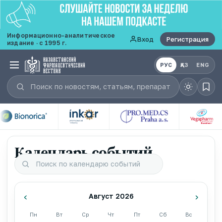
Информационно-аналитическое
Вход
Регистрация
издание · с 1995 г.
РУС
ҚАЗ
ENG
Календарь событий
‹
›
Август 2026
Пн
Вт
Ср
Чт
Пт
Сб
Вс