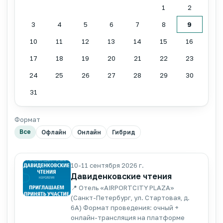
1
2
3
4
5
6
7
8
9
10
11
12
13
14
15
16
17
18
19
20
21
22
23
24
25
26
27
28
29
30
31
Формат
Все
Офлайн
Онлайн
Гибрид
10-11 сентября 2026 г.
Давиденковские чтения
📍 Отель «AIRPORTCITY PLAZA»
(Санкт-Петербург, ул. Стартовая, д.
6А) Формат проведения: очный +
онлайн-трансляция на платформе