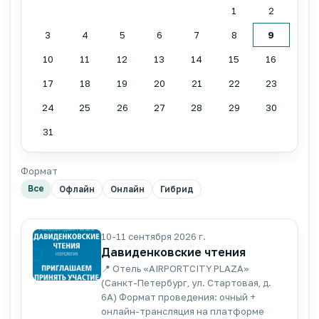
1
2
3
4
5
6
7
8
9
10
11
12
13
14
15
16
17
18
19
20
21
22
23
24
25
26
27
28
29
30
31
Формат
Все
Офлайн
Онлайн
Гибрид
10-11 сентября 2026 г.
Давиденковские чтения
📍 Отель «AIRPORTCITY PLAZA»
(Санкт-Петербург, ул. Стартовая, д.
6А) Формат проведения: очный +
онлайн-трансляция на платформе