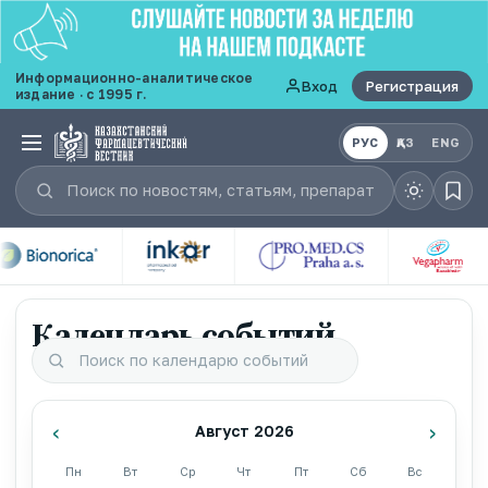
Информационно-аналитическое
Вход
Регистрация
издание · с 1995 г.
РУС
ҚАЗ
ENG
Календарь событий
‹
›
Август 2026
Пн
Вт
Ср
Чт
Пт
Сб
Вс