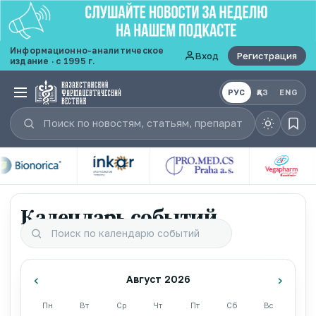
Информационно-аналитическое
Вход
Регистрация
издание · с 1995 г.
РУС
ҚАЗ
ENG
Календарь событий
‹
›
Август 2026
Пн
Вт
Ср
Чт
Пт
Сб
Вс