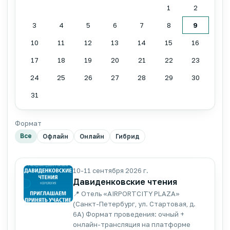
1
2
3
4
5
6
7
8
9
10
11
12
13
14
15
16
17
18
19
20
21
22
23
24
25
26
27
28
29
30
31
Формат
Все
Офлайн
Онлайн
Гибрид
10-11 сентября 2026 г.
Давиденковские чтения
📍 Отель «AIRPORTCITY PLAZA»
(Санкт-Петербург, ул. Стартовая, д.
6А) Формат проведения: очный +
онлайн-трансляция на платформе