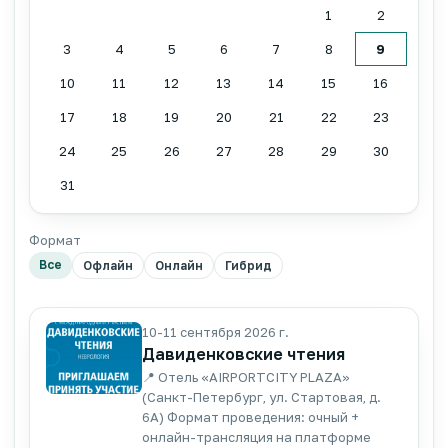
1
2
3
4
5
6
7
8
9
10
11
12
13
14
15
16
17
18
19
20
21
22
23
24
25
26
27
28
29
30
31
Формат
Все
Офлайн
Онлайн
Гибрид
10-11 сентября 2026 г.
Давиденковские чтения
📍 Отель «AIRPORTCITY PLAZA»
(Санкт-Петербург, ул. Стартовая, д.
6А) Формат проведения: очный +
онлайн-трансляция на платформе