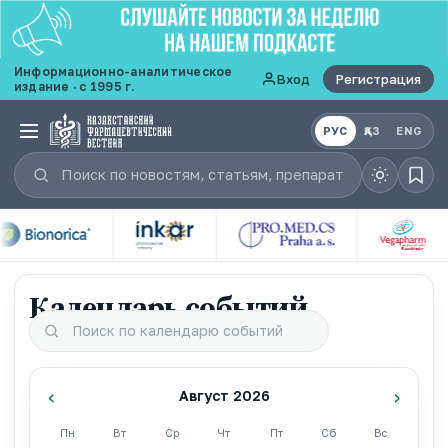
Информационно-аналитическое
Вход
Регистрация
издание · с 1995 г.
РУС
ҚАЗ
ENG
Календарь событий
‹
›
Август 2026
Пн
Вт
Ср
Чт
Пт
Сб
Вс