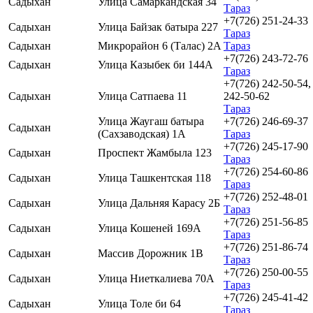
Садыхан
Улица Самаркандская 34
Тараз
+7(726) 251-24-33
Садыхан
Улица Байзак батыра 227
Тараз
Садыхан
Микрорайон 6 (Талас) 2А
Тараз
+7(726) 243-72-76
Садыхан
Улица Казыбек би 144А
Тараз
+7(726) 242-50-54,
Садыхан
Улица Сатпаева 11
242-50-62
Тараз
Улица Жаугаш батыра
+7(726) 246-69-37
Садыхан
(Сахзаводская) 1А
Тараз
+7(726) 245-17-90
Садыхан
Проспект Жамбыла 123
Тараз
+7(726) 254-60-86
Садыхан
Улица Ташкентская 118
Тараз
+7(726) 252-48-01
Садыхан
Улица Дальняя Карасу 2Б
Тараз
+7(726) 251-56-85
Садыхан
Улица Кошеней 169А
Тараз
+7(726) 251-86-74
Садыхан
Массив Дорожник 1В
Тараз
+7(726) 250-00-55
Садыхан
Улица Ниеткалиева 70А
Тараз
+7(726) 245-41-42
Садыхан
Улица Толе би 64
Тараз