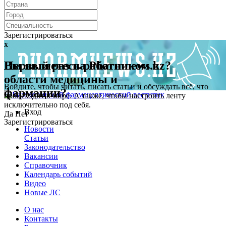
Зарегистрироваться
x
x
Первый раз на Pharmnews.kz?
Вы являетесь работником в
области медицины и
Войдите, чтобы читать, писать статьи и обсуждать всё, что
фармации?
происходит в мире. А также, чтобы настроить ленту
исключительно под себя.
Вход
Да
Нет
Зарегистрироваться
Новости
Статьи
Законодательство
Вакансии
Справочник
Календарь событий
Видео
Новые ЛС
О нас
Контакты