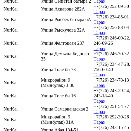
NurKai
Улица Сыпатай батыра 2
Тараз
+7(726) 252-09-30
NurKai
Улица Аскарова 282А
Тараз
+7(726) 234-85-01
NurKai
Улица Рысбек батыра 6А
Тараз
+7(726) 256-88-04
NurKai
Улица Рыскулова 32А
Тараз
+7(726) 246-00-22,
NurKai
Улица Желтоксан 237
246-09-26
Тараз
Улица Демьяна Бедного
+7(726) 246-30-32
NurKai
35
Тараз
+7(726) 234-47-28,
NurKai
Улица Толе би 73
756-60-40
Тараз
Микрорайон 9
+7(726) 234-78-13
NurKai
(Мынбулак) 3-36
Тараз
+7(726) 243-29-54,
NurKai
Улица Толе би 16
243-18-40
Тараз
+7(726) 251-54-77
NurKai
Улица Самаркандская 2
Тараз
Микрорайон 9
+7(726) 292-30-26
NurKai
(Мынбулак) 31А
Тараз
+7(726) 243-15-45
NurKai
Улица Абая 134-51