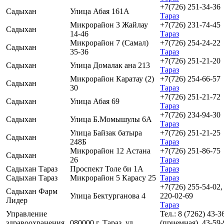
+7(726) 251-34-36
Садыхан
Улица Абая 161А
Тараз
Микрорайон 3 Жайлау
+7(726) 231-74-45
Садыхан
14-46
Тараз
Микрорайон 7 (Самал)
+7(726) 254-24-22
Садыхан
35-36
Тараз
+7(726) 251-21-20
Садыхан
Улица Домалак ана 213
Тараз
Микрорайон Каратау (2)
+7(726) 254-66-57
Садыхан
30
Тараз
+7(726) 251-21-72
Садыхан
Улица Абая 69
Тараз
+7(726) 234-94-30
Садыхан
Улица Б.Момышулы 6А
Тараз
Улица Байзак батыра
+7(726) 251-21-25
Садыхан
248Б
Тараз
Микрорайон 12 Астана
+7(726) 251-86-75
Садыхан
26
Тараз
Садыхан Тараз
Проспект Толе би 1А
Тараз
Садыхан Тараз
Микрорайон 5 Карасу 25
Тараз
+7(726) 255-54-02,
Садыхан Фарм
Улица Бектурганова 4
220-02-69
Лидер
Тараз
Управление
Тел.: 8 (7262) 43-3
здравоохранения
080000 г. Тараз, ул.
(приемная), 43-59-