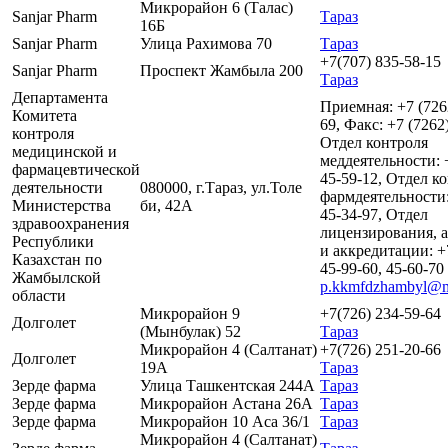
Микрорайон 6 (Талас)
Sanjar Pharm
Тараз
16Б
Sanjar Pharm
Улица Рахимова 70
Тараз
+7(707) 835-58-15
Sanjar Pharm
Проспект Жамбыла 200
Тараз
Департамента
Приемная: +7 (726
Комитета
69, Факс: +7 (7262
контроля
Отдел контроля
медицинской и
меддеятельности: 
фармацевтической
45-59-12, Отдел к
деятельности
080000, г.Тараз, ул.Толе
фармдеятельности:
Министерства
би, 42А
45-34-97, Отдел
здравоохранения
лицензирования, 
Республики
и аккредитации: +
Казахстан по
45-99-60, 45-60-70
Жамбылской
p.kkmfdzhambyl@m
области
Микрорайон 9
+7(726) 234-59-64
Долголет
(Мынбулак) 52
Тараз
Микрорайон 4 (Салтанат)
+7(726) 251-20-66
Долголет
19А
Тараз
Зерде фарма
Улица Ташкентская 244А
Тараз
Зерде фарма
Микрорайон Астана 26А
Тараз
Зерде фарма
Микрорайон 10 Аса 36/1
Тараз
Микрорайон 4 (Салтанат)