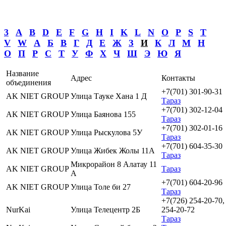
3
A
B
D
E
F
G
H
I
K
L
N
O
P
S
T
V
W
А
Б
В
Г
Д
Е
Ж
З
И
К
Л
М
Н
О
П
Р
С
Т
У
Ф
Х
Ч
Ш
Э
Ю
Я
Название
Адрес
Контакты
объединения
+7(701) 301-90-31
AK NIET GROUP
Улица Тауке Хана 1 Д
Тараз
+7(701) 302-12-04
AK NIET GROUP
Улица Баянова 155
Тараз
+7(701) 302-01-16
AK NIET GROUP
Улица Рыскулова 5У
Тараз
+7(701) 604-35-30
AK NIET GROUP
Улица Жибек Жолы 11А
Тараз
Микрорайон 8 Алатау 11
AK NIET GROUP
Тараз
А
+7(701) 604-20-96
AK NIET GROUP
Улица Толе би 27
Тараз
+7(726) 254-20-70,
NurKai
Улица Телецентр 2Б
254-20-72
Тараз