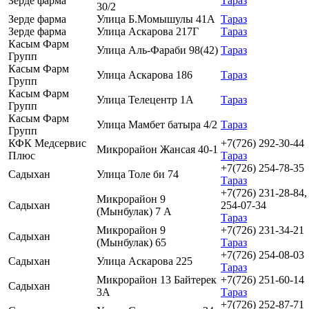
Зерде фарма
Тараз
30/2
Зерде фарма
Улица Б.Момышулы 41А
Тараз
Зерде фарма
Улица Аскарова 217Г
Тараз
Касым Фарм
Улица Аль-Фараби 98(42)
Тараз
Групп
Касым Фарм
Улица Аскарова 186
Тараз
Групп
Касым Фарм
Улица Телецентр 1А
Тараз
Групп
Касым Фарм
Улица Мамбет батыра 4/2
Тараз
Групп
КФК Медсервис
+7(726) 292-30-44
Микрорайон Жансая 40-1
Плюс
Тараз
+7(726) 254-78-35
Садыхан
Улица Толе би 74
Тараз
+7(726) 231-28-84,
Микрорайон 9
Садыхан
254-07-34
(Мынбулак) 7 А
Тараз
Микрорайон 9
+7(726) 231-34-21
Садыхан
(Мынбулак) 65
Тараз
+7(726) 254-08-03
Садыхан
Улица Аскарова 225
Тараз
Микрорайон 13 Байтерек
+7(726) 251-60-14
Садыхан
3А
Тараз
+7(726) 252-87-71