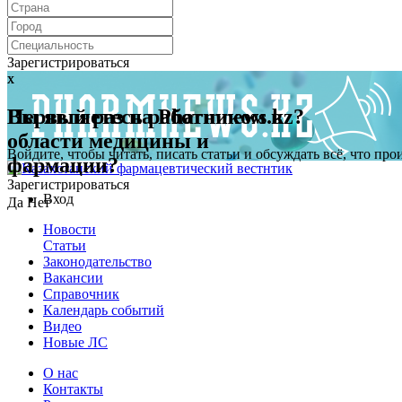
Зарегистрироваться
x
x
Первый раз на Pharmnews.kz?
Вы являетесь работником в
области медицины и
Войдите, чтобы читать, писать статьи и обсуждать всё, что пр
фармации?
Зарегистрироваться
Вход
Да
Нет
Новости
Статьи
Законодательство
Вакансии
Справочник
Календарь событий
Видео
Новые ЛС
О нас
Контакты