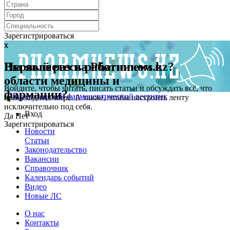
Зарегистрироваться
x
x
Первый раз на Pharmnews.kz?
Вы являетесь работником в
области медицины и
Войдите, чтобы читать, писать статьи и обсуждать всё, что
фармации?
происходит в мире. А также, чтобы настроить ленту
исключительно под себя.
Вход
Да
Нет
Зарегистрироваться
Новости
Статьи
Законодательство
Вакансии
Справочник
Календарь событий
Видео
Новые ЛС
О нас
Контакты