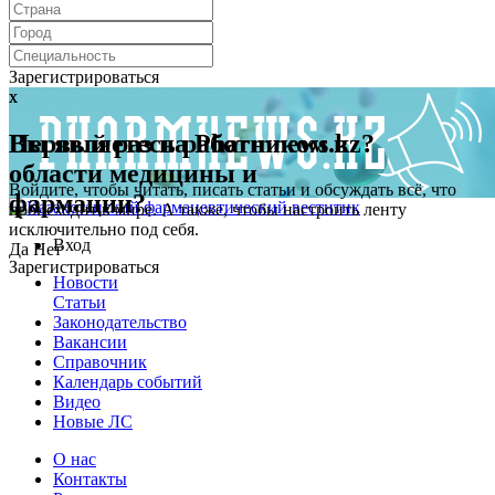
Зарегистрироваться
x
x
Первый раз на Pharmnews.kz?
Вы являетесь работником в
области медицины и
Войдите, чтобы читать, писать статьи и обсуждать всё, что
фармации?
происходит в мире. А также, чтобы настроить ленту
исключительно под себя.
Вход
Да
Нет
Зарегистрироваться
Новости
Статьи
Законодательство
Вакансии
Справочник
Календарь событий
Видео
Новые ЛС
О нас
Контакты