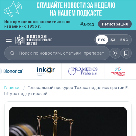
Информационно-аналитическое
Вход
Регистрация
издание · с 1995 г.
РУС
ҚАЗ
ENG
Главная
/
Генеральный прокурор Техаса подал иск против Eli
Lilly за подкуп врачей