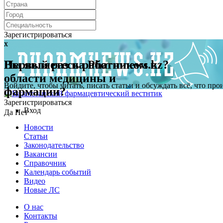
Зарегистрироваться
x
x
Первый раз на Pharmnews.kz?
Вы являетесь работником в
области медицины и
Войдите, чтобы читать, писать статьи и обсуждать всё, что пр
фармации?
Зарегистрироваться
Вход
Да
Нет
Новости
Статьи
Законодательство
Вакансии
Справочник
Календарь событий
Видео
Новые ЛС
О нас
Контакты