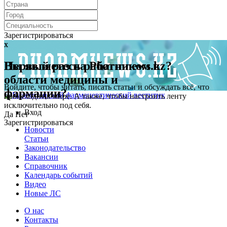
Зарегистрироваться
x
x
Первый раз на Pharmnews.kz?
Вы являетесь работником в
области медицины и
Войдите, чтобы читать, писать статьи и обсуждать всё, что
фармации?
происходит в мире. А также, чтобы настроить ленту
исключительно под себя.
Вход
Да
Нет
Зарегистрироваться
Новости
Статьи
Законодательство
Вакансии
Справочник
Календарь событий
Видео
Новые ЛС
О нас
Контакты