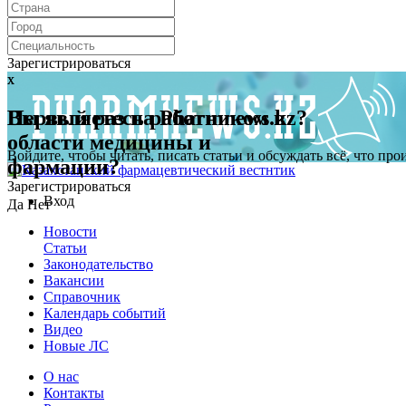
Зарегистрироваться
x
x
Первый раз на Pharmnews.kz?
Вы являетесь работником в
области медицины и
Войдите, чтобы читать, писать статьи и обсуждать всё, что пр
фармации?
Зарегистрироваться
Вход
Да
Нет
Новости
Статьи
Законодательство
Вакансии
Справочник
Календарь событий
Видео
Новые ЛС
О нас
Контакты