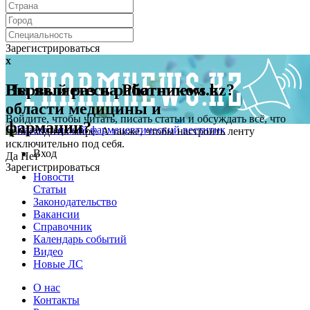
Зарегистрироваться
x
x
Первый раз на Pharmnews.kz?
Вы являетесь работником в
области медицины и
Войдите, чтобы читать, писать статьи и обсуждать всё, что
фармации?
происходит в мире. А также, чтобы настроить ленту
исключительно под себя.
Вход
Да
Нет
Зарегистрироваться
Новости
Статьи
Законодательство
Вакансии
Справочник
Календарь событий
Видео
Новые ЛС
О нас
Контакты