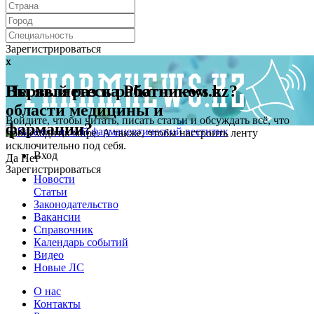
Зарегистрироваться
x
x
Первый раз на Pharmnews.kz?
Вы являетесь работником в
области медицины и
Войдите, чтобы читать, писать статьи и обсуждать всё, что
фармации?
происходит в мире. А также, чтобы настроить ленту
исключительно под себя.
Вход
Да
Нет
Зарегистрироваться
Новости
Статьи
Законодательство
Вакансии
Справочник
Календарь событий
Видео
Новые ЛС
О нас
Контакты