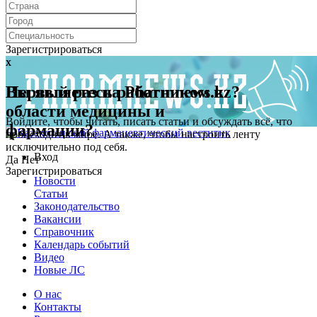
Зарегистрироваться
x
x
Первый раз на Pharmnews.kz?
Вы являетесь работником в
области медицины и
Войдите, чтобы читать, писать статьи и обсуждать всё, что
фармации?
происходит в мире. А также, чтобы настроить ленту
исключительно под себя.
Вход
Да
Нет
Зарегистрироваться
Новости
Статьи
Законодательство
Вакансии
Справочник
Календарь событий
Видео
Новые ЛС
О нас
Контакты