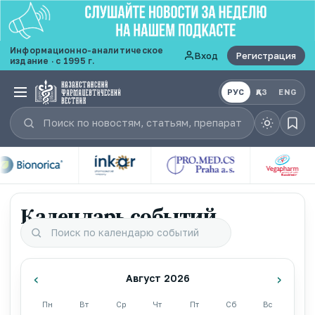
Информационно-аналитическое
Вход
Регистрация
издание · с 1995 г.
РУС
ҚАЗ
ENG
Календарь событий
‹
›
Август 2026
Пн
Вт
Ср
Чт
Пт
Сб
Вс