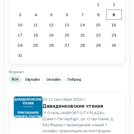
1
2
3
4
5
6
7
8
9
10
11
12
13
14
15
16
17
18
19
20
21
22
23
24
25
26
27
28
29
30
31
Формат
Все
Офлайн
Онлайн
Гибрид
10-11 сентября 2026 г.
Давиденковские чтения
📍 Отель «AIRPORTCITY PLAZA»
(Санкт-Петербург, ул. Стартовая, д.
6А) Формат проведения: очный +
онлайн-трансляция на платформе