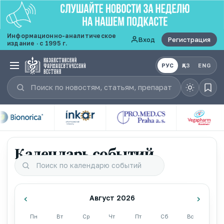
Информационно-аналитическое
Вход
Регистрация
издание · с 1995 г.
РУС
ҚАЗ
ENG
Календарь событий
‹
›
Август 2026
Пн
Вт
Ср
Чт
Пт
Сб
Вс