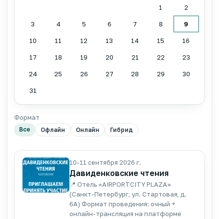
1
2
3
4
5
6
7
8
9
10
11
12
13
14
15
16
17
18
19
20
21
22
23
24
25
26
27
28
29
30
31
Формат
Все
Офлайн
Онлайн
Гибрид
10-11 сентября 2026 г.
Давиденковские чтения
📍 Отель «AIRPORTCITY PLAZA»
(Санкт-Петербург, ул. Стартовая, д.
6А) Формат проведения: очный +
онлайн-трансляция на платформе