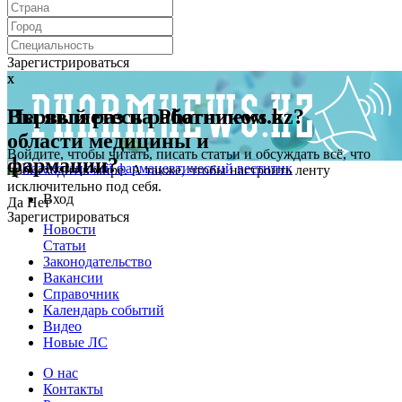
Зарегистрироваться
x
x
Первый раз на Pharmnews.kz?
Вы являетесь работником в
области медицины и
Войдите, чтобы читать, писать статьи и обсуждать всё, что
фармации?
происходит в мире. А также, чтобы настроить ленту
исключительно под себя.
Вход
Да
Нет
Зарегистрироваться
Новости
Статьи
Законодательство
Вакансии
Справочник
Календарь событий
Видео
Новые ЛС
О нас
Контакты