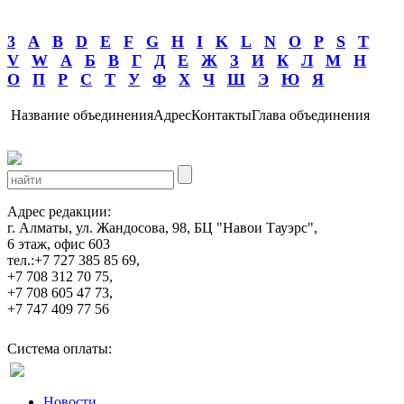
3
A
B
D
E
F
G
H
I
K
L
N
O
P
S
T
V
W
А
Б
В
Г
Д
Е
Ж
З
И
К
Л
М
Н
О
П
Р
С
Т
У
Ф
Х
Ч
Ш
Э
Ю
Я
Название объединения
Адрес
Контакты
Глава объединения
Адрес редакции:
г. Алматы, ул. Жандосова, 98, БЦ "Навои Тауэрс",
6 этаж, офис 603
тел.:+7 727 385 85 69,
+7 708 312 70 75,
+7 708 605 47 73,
+7 747 409 77 56
Система оплаты:
Новости