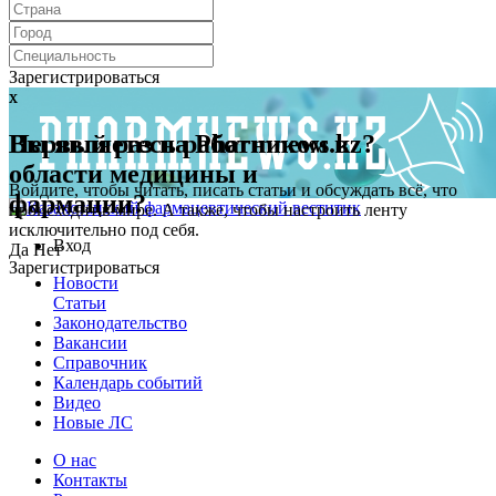
Зарегистрироваться
x
x
Первый раз на Pharmnews.kz?
Вы являетесь работником в
области медицины и
Войдите, чтобы читать, писать статьи и обсуждать всё, что
фармации?
происходит в мире. А также, чтобы настроить ленту
исключительно под себя.
Вход
Да
Нет
Зарегистрироваться
Новости
Статьи
Законодательство
Вакансии
Справочник
Календарь событий
Видео
Новые ЛС
О нас
Контакты