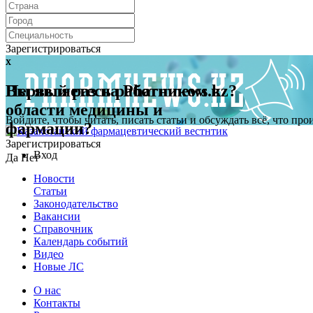
Зарегистрироваться
x
x
Первый раз на Pharmnews.kz?
Вы являетесь работником в
области медицины и
Войдите, чтобы читать, писать статьи и обсуждать всё, что пр
фармации?
Зарегистрироваться
Вход
Да
Нет
Новости
Статьи
Законодательство
Вакансии
Справочник
Календарь событий
Видео
Новые ЛС
О нас
Контакты