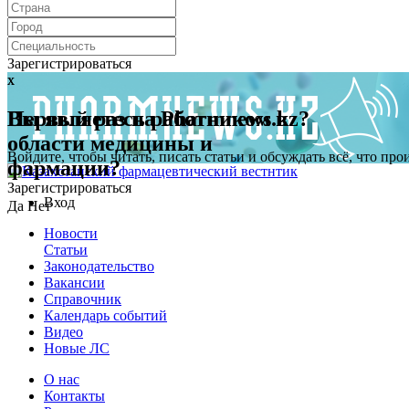
Зарегистрироваться
x
x
Первый раз на Pharmnews.kz?
Вы являетесь работником в
области медицины и
Войдите, чтобы читать, писать статьи и обсуждать всё, что пр
фармации?
Зарегистрироваться
Вход
Да
Нет
Новости
Статьи
Законодательство
Вакансии
Справочник
Календарь событий
Видео
Новые ЛС
О нас
Контакты