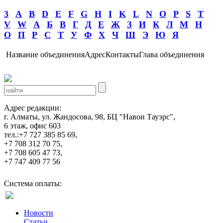
3
A
B
D
E
F
G
H
I
K
L
N
O
P
S
T
V
W
А
Б
В
Г
Д
Е
Ж
З
И
К
Л
М
Н
О
П
Р
С
Т
У
Ф
Х
Ч
Ш
Э
Ю
Я
Название объединения
Адрес
Контакты
Глава объединения
Адрес редакции:
г. Алматы, ул. Жандосова, 98, БЦ "Навои Тауэрс",
6 этаж, офис 603
тел.:+7 727 385 85 69,
+7 708 312 70 75,
+7 708 605 47 73,
+7 747 409 77 56
Система оплаты:
Новости
Статьи