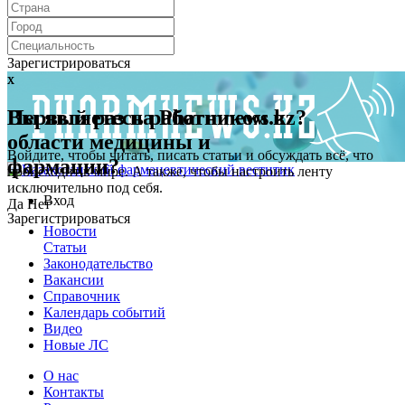
Зарегистрироваться
x
x
Первый раз на Pharmnews.kz?
Вы являетесь работником в
области медицины и
Войдите, чтобы читать, писать статьи и обсуждать всё, что
фармации?
происходит в мире. А также, чтобы настроить ленту
исключительно под себя.
Вход
Да
Нет
Зарегистрироваться
Новости
Статьи
Законодательство
Вакансии
Справочник
Календарь событий
Видео
Новые ЛС
О нас
Контакты