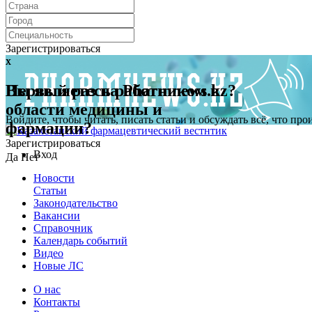
Зарегистрироваться
x
x
Первый раз на Pharmnews.kz?
Вы являетесь работником в
области медицины и
Войдите, чтобы читать, писать статьи и обсуждать всё, что пр
фармации?
Зарегистрироваться
Вход
Да
Нет
Новости
Статьи
Законодательство
Вакансии
Справочник
Календарь событий
Видео
Новые ЛС
О нас
Контакты