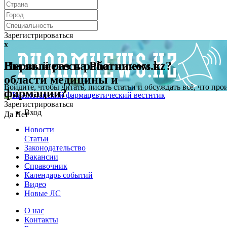
Зарегистрироваться
x
x
Первый раз на Pharmnews.kz?
Вы являетесь работником в
области медицины и
Войдите, чтобы читать, писать статьи и обсуждать всё, что пр
фармации?
Зарегистрироваться
Вход
Да
Нет
Новости
Статьи
Законодательство
Вакансии
Справочник
Календарь событий
Видео
Новые ЛС
О нас
Контакты