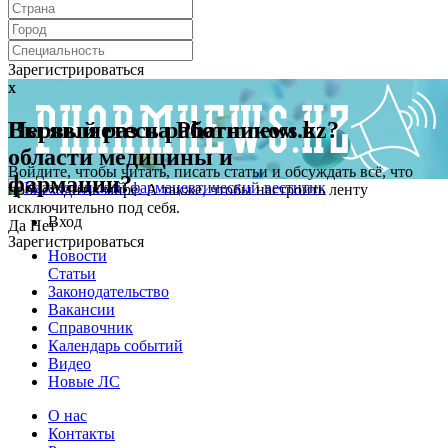
Зарегистрироваться
x
x
Первый раз на Pharmnews.kz?
Вы являетесь работником в
области медицины и
Войдите, чтобы читать, писать статьи и обсуждать всё, что
фармации?
происходит в мире. А также, чтобы настроить ленту
исключительно под себя.
Вход
Да
Нет
Зарегистрироваться
Новости
Статьи
Законодательство
Вакансии
Справочник
Календарь событий
Видео
Новые ЛС
О нас
Контакты