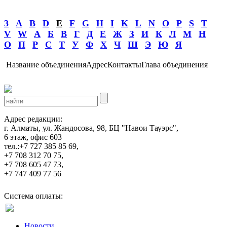
3
A
B
D
E
F
G
H
I
K
L
N
O
P
S
T
V
W
А
Б
В
Г
Д
Е
Ж
З
И
К
Л
М
Н
О
П
Р
С
Т
У
Ф
Х
Ч
Ш
Э
Ю
Я
Название объединения
Адрес
Контакты
Глава объединения
Адрес редакции:
г. Алматы, ул. Жандосова, 98, БЦ "Навои Тауэрс",
6 этаж, офис 603
тел.:+7 727 385 85 69,
+7 708 312 70 75,
+7 708 605 47 73,
+7 747 409 77 56
Система оплаты:
Новости