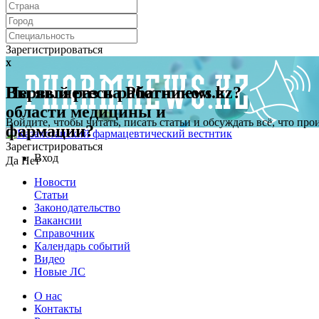
Зарегистрироваться
x
x
Первый раз на Pharmnews.kz?
Вы являетесь работником в
области медицины и
Войдите, чтобы читать, писать статьи и обсуждать всё, что пр
фармации?
Зарегистрироваться
Вход
Да
Нет
Новости
Статьи
Законодательство
Вакансии
Справочник
Календарь событий
Видео
Новые ЛС
О нас
Контакты