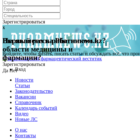
Зарегистрироваться
x
x
Первый раз на Pharmnews.kz?
Вы являетесь работником в
области медицины и
Войдите, чтобы читать, писать статьи и обсуждать всё, что пр
фармации?
Зарегистрироваться
Вход
Да
Нет
Новости
Статьи
Законодательство
Вакансии
Справочник
Календарь событий
Видео
Новые ЛС
О нас
Контакты