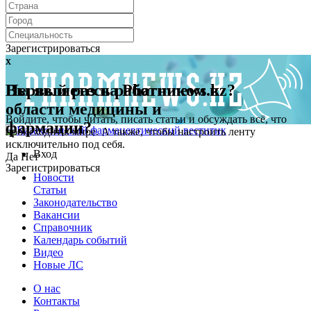
Зарегистрироваться
x
x
Первый раз на Pharmnews.kz?
Вы являетесь работником в
области медицины и
Войдите, чтобы читать, писать статьи и обсуждать всё, что
фармации?
происходит в мире. А также, чтобы настроить ленту
исключительно под себя.
Вход
Да
Нет
Зарегистрироваться
Новости
Статьи
Законодательство
Вакансии
Справочник
Календарь событий
Видео
Новые ЛС
О нас
Контакты