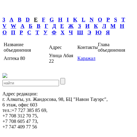
3
A
B
D
E
F
G
H
I
K
L
N
O
P
S
T
V
W
А
Б
В
Г
Д
Е
Ж
З
И
К
Л
М
Н
О
П
Р
С
Т
У
Ф
Х
Ч
Ш
Э
Ю
Я
Название
Глава
Адрес
Контакты
объединения
объединения
Улица Абая
Аптека 80
Каражал
22
Адрес редакции:
г. Алматы, ул. Жандосова, 98, БЦ "Навои Тауэрс",
6 этаж, офис 603
тел.:+7 727 385 85 69,
+7 708 312 70 75,
+7 708 605 47 73,
+7 747 409 77 56