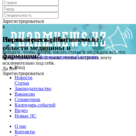
Зарегистрироваться
x
x
Первый раз на Pharmnews.kz?
Вы являетесь работником в
области медицины и
Войдите, чтобы читать, писать статьи и обсуждать всё, что
фармации?
происходит в мире. А также, чтобы настроить ленту
исключительно под себя.
Вход
Да
Нет
Зарегистрироваться
Новости
Статьи
Законодательство
Вакансии
Справочник
Календарь событий
Видео
Новые ЛС
О нас
Контакты