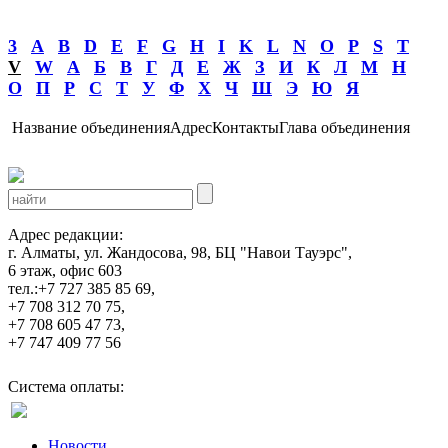
3
A
B
D
E
F
G
H
I
K
L
N
O
P
S
T
V
W
А
Б
В
Г
Д
Е
Ж
З
И
К
Л
М
Н
О
П
Р
С
Т
У
Ф
Х
Ч
Ш
Э
Ю
Я
Название объединения
Адрес
Контакты
Глава объединения
Адрес редакции:
г. Алматы, ул. Жандосова, 98, БЦ "Навои Тауэрс",
6 этаж, офис 603
тел.:+7 727 385 85 69,
+7 708 312 70 75,
+7 708 605 47 73,
+7 747 409 77 56
Система оплаты:
Новости