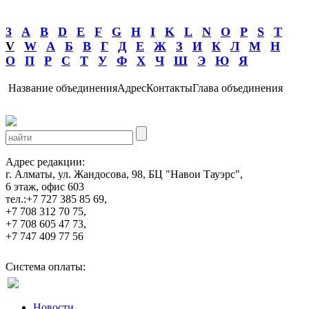
3
A
B
D
E
F
G
H
I
K
L
N
O
P
S
T
V
W
А
Б
В
Г
Д
Е
Ж
З
И
К
Л
М
Н
О
П
Р
С
Т
У
Ф
Х
Ч
Ш
Э
Ю
Я
Название объединения
Адрес
Контакты
Глава объединения
Адрес редакции:
г. Алматы, ул. Жандосова, 98, БЦ "Навои Тауэрс",
6 этаж, офис 603
тел.:+7 727 385 85 69,
+7 708 312 70 75,
+7 708 605 47 73,
+7 747 409 77 56
Система оплаты:
Новости