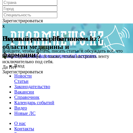
Зарегистрироваться
x
x
Первый раз на Pharmnews.kz?
Вы являетесь работником в
области медицины и
Войдите, чтобы читать, писать статьи и обсуждать всё, что
фармации?
происходит в мире. А также, чтобы настроить ленту
исключительно под себя.
Вход
Да
Нет
Зарегистрироваться
Новости
Статьи
Законодательство
Вакансии
Справочник
Календарь событий
Видео
Новые ЛС
О нас
Контакты