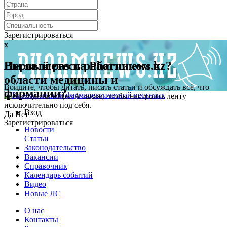
Зарегистрироваться
x
x
Первый раз на Pharmnews.kz?
Вы являетесь работником в
области медицины и
Войдите, чтобы читать, писать статьи и обсуждать всё, что
фармации?
происходит в мире. А также, чтобы настроить ленту
исключительно под себя.
Вход
Да
Нет
Зарегистрироваться
Новости
Статьи
Законодательство
Вакансии
Справочник
Календарь событий
Видео
Новые ЛС
О нас
Контакты