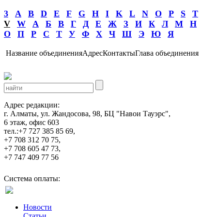
3
A
B
D
E
F
G
H
I
K
L
N
O
P
S
T
V
W
А
Б
В
Г
Д
Е
Ж
З
И
К
Л
М
Н
О
П
Р
С
Т
У
Ф
Х
Ч
Ш
Э
Ю
Я
Название объединения
Адрес
Контакты
Глава объединения
Адрес редакции:
г. Алматы, ул. Жандосова, 98, БЦ "Навои Тауэрс",
6 этаж, офис 603
тел.:+7 727 385 85 69,
+7 708 312 70 75,
+7 708 605 47 73,
+7 747 409 77 56
Система оплаты:
Новости
Статьи