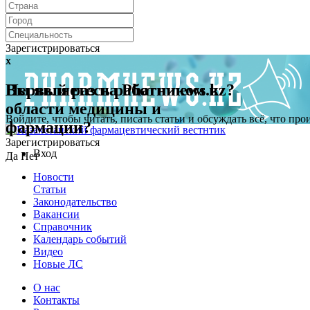
Зарегистрироваться
x
x
Первый раз на Pharmnews.kz?
Вы являетесь работником в
области медицины и
Войдите, чтобы читать, писать статьи и обсуждать всё, что пр
фармации?
Зарегистрироваться
Вход
Да
Нет
Новости
Статьи
Законодательство
Вакансии
Справочник
Календарь событий
Видео
Новые ЛС
О нас
Контакты