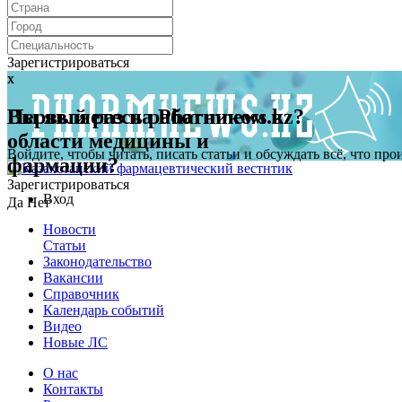
Зарегистрироваться
x
x
Первый раз на Pharmnews.kz?
Вы являетесь работником в
области медицины и
Войдите, чтобы читать, писать статьи и обсуждать всё, что пр
фармации?
Зарегистрироваться
Вход
Да
Нет
Новости
Статьи
Законодательство
Вакансии
Справочник
Календарь событий
Видео
Новые ЛС
О нас
Контакты