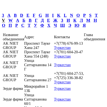
3
A
B
D
E
F
G
H
I
K
L
N
O
P
S
T
V
W
А
Б
В
Г
Д
Е
Ж
З
И
К
Л
М
Н
О
П
Р
С
Т
У
Ф
Х
Ч
Ш
Э
Ю
Я
Название
Глава
Адрес
Контакты
объединения
объединения
AK NIET
Проспект Тауке
+7(778) 676-99-13
GROUP
Хана 247
Туркестан
AK NIET
Проспект Тауке
+7(701) 604-20-47
GROUP
Хана 554 (248)
Туркестан
Улица
AK NIET
Саттарханова 14
Туркестан
GROUP
Г
+7(701) 604-27-53,
AK NIET
Улица
+7(725) 336-38-82
GROUP
Саттарханова 27
Туркестан
Микрорайон 1
Зерде фарма
Туркестан
13Б
Улица
Зерде фарма
Саттарханова
Туркестан
60/1