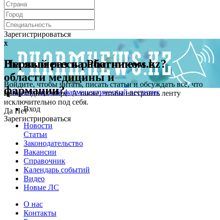
Зарегистрироваться
x
x
Первый раз на Pharmnews.kz?
Вы являетесь работником в
области медицины и
Войдите, чтобы читать, писать статьи и обсуждать всё, что
фармации?
происходит в мире. А также, чтобы настроить ленту
исключительно под себя.
Вход
Да
Нет
Зарегистрироваться
Новости
Статьи
Законодательство
Вакансии
Справочник
Календарь событий
Видео
Новые ЛС
О нас
Контакты