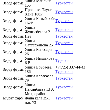
Улица Майлина
Зерде фарма
Туркестан
155
Проспект Тауке
Зерде фарма
Туркестан
Хана 188Р
Улица Казыбек би
Зерде фарма
Туркестан
162В
Улица
Зерде фарма
Туркестан
Жунисбекова 2
Зерде фарма
Нет
Туркестан
Улица
Зерде фарма
Туркестан
Саттарханова 25
Улица Кенесары
Зерде фарма
Туркестан
26
Улица Нышанова
Зерде фарма
Туркестан
6 В
Улица Ерубаева
+7(725) 337-44-43
Зерде фарма
186
Туркестан
Улица Карабаева
Зерде фарма
Туркестан
79
Улица
Зерде фарма
Туркестан
Нысанбаева 13 А
Микрорайон
Мурат фарм
Жана кала 35/1
Туркестан
н.п. 73