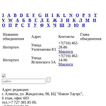
3
A
B
D
E
F
G
H
I
K
L
N
O
P
S
T
V
W
А
Б
В
Г
Д
Е
Ж
З
И
К
Л
М
Н
О
П
Р
С
Т
У
Ф
Х
Ч
Ш
Э
Ю
Я
Название
Глава
Адрес
Контакты
объединения
объединения
+7(716) 462-
Улица
Интертич
28-86
Уалиханова 8/1
Макинск
+7(716) 462-
Улица
Интертич
14-96
Яглинского 5А
Макинск
Адрес редакции:
г. Алматы, ул. Жандосова, 98, БЦ "Навои Тауэрс",
6 этаж, офис 603
тел.:+7 727 385 85 69,