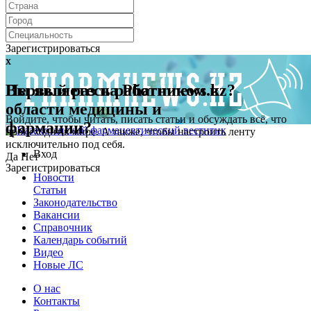
Зарегистрироваться
x
x
Первый раз на Pharmnews.kz?
Вы являетесь работником в
области медицины и
Войдите, чтобы читать, писать статьи и обсуждать всё, что
фармации?
происходит в мире. А также, чтобы настроить ленту
исключительно под себя.
Вход
Да
Нет
Зарегистрироваться
Новости
Статьи
Законодательство
Вакансии
Справочник
Календарь событий
Видео
Новые ЛС
О нас
Контакты