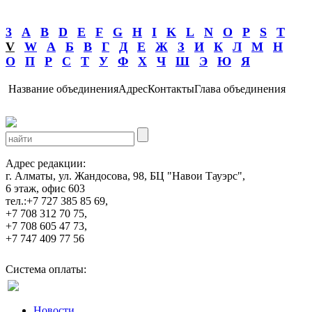
3
A
B
D
E
F
G
H
I
K
L
N
O
P
S
T
V
W
А
Б
В
Г
Д
Е
Ж
З
И
К
Л
М
Н
О
П
Р
С
Т
У
Ф
Х
Ч
Ш
Э
Ю
Я
Название объединения
Адрес
Контакты
Глава объединения
Адрес редакции:
г. Алматы, ул. Жандосова, 98, БЦ "Навои Тауэрс",
6 этаж, офис 603
тел.:+7 727 385 85 69,
+7 708 312 70 75,
+7 708 605 47 73,
+7 747 409 77 56
Система оплаты:
Новости