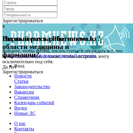
Зарегистрироваться
x
x
Первый раз на Pharmnews.kz?
Вы являетесь работником в
области медицины и
Войдите, чтобы читать, писать статьи и обсуждать всё, что
фармации?
происходит в мире. А также, чтобы настроить ленту
исключительно под себя.
Вход
Да
Нет
Зарегистрироваться
Новости
Статьи
Законодательство
Вакансии
Справочник
Календарь событий
Видео
Новые ЛС
О нас
Контакты